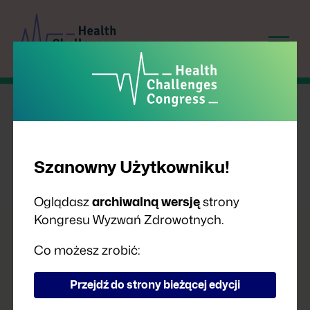
Szanowny Użytkowniku!
Oglądasz
archiwalną wersję
strony
Kongresu Wyzwań Zdrowotnych.
PRELEGENCI
Co możesz zrobić:
Przejdź do strony bieżącej edycji
A
B
C
D
F
G
H
I
J
K
L