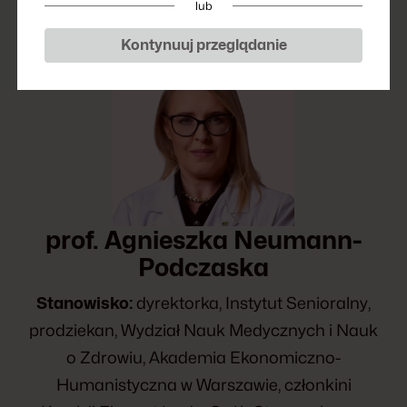
lub
Kontynuuj przeglądanie
prof. Agnieszka Neumann-
Podczaska
Stanowisko:
dyrektorka, Instytut Senioralny,
prodziekan, Wydział Nauk Medycznych i Nauk
o Zdrowiu, Akademia Ekonomiczno-
Humanistyczna w Warszawie, członkini