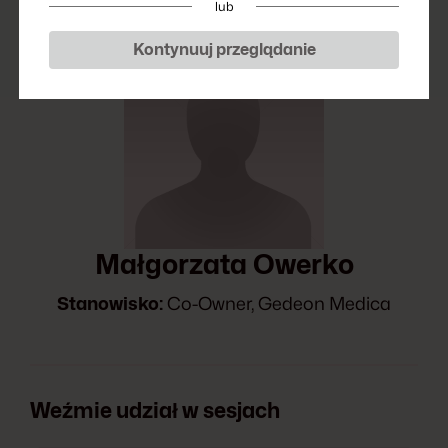
lub
Kontynuuj przeglądanie
Małgorzata Owerko
Stanowisko:
Co-Owner, Gedeon Medica
Weźmie udział w sesjach