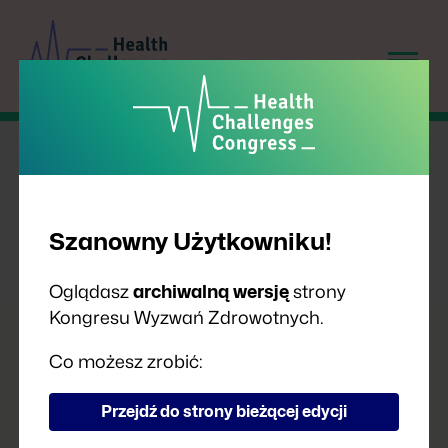
Szanowny Użytkowniku!
Oglądasz
archiwalną wersję
strony
Kongresu Wyzwań Zdrowotnych.
PRELEGENCI
Co możesz zrobić:
Przejdź do strony bieżącej edycji
A
B
C
D
F
G
H
I
J
K
L