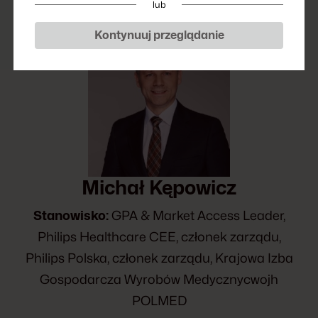
lub
Kontynuuj przeglądanie
Michał Kępowicz
Stanowisko:
GPA & Market Access Leader,
Philips Healthcare CEE, członek zarządu,
Philips Polska, członek zarządu, Krajowa Izba
Gospodarcza Wyrobów Medycznycwojh
POLMED