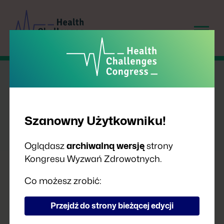
Szanowny Użytkowniku!
Oglądasz
archiwalną wersję
strony
Kongresu Wyzwań Zdrowotnych.
PRELEGENCI
Co możesz zrobić:
Przejdź do strony bieżącej edycji
A
B
C
D
F
G
H
I
J
K
L