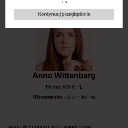
lub
Kontynuuj przeglądanie
Anna Wittenberg
Firma:
WNP.PL
Stanowisko:
dziennikarka
Anna Wittenberg to doświadczona