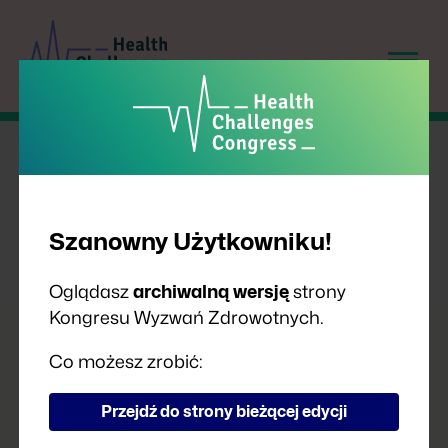
Szanowny Użytkowniku!
Oglądasz
archiwalną wersję
strony
Kongresu Wyzwań Zdrowotnych.
PRELEGENCI
Co możesz zrobić:
Przejdź do strony bieżącej edycji
A
B
C
D
F
G
H
I
J
K
L