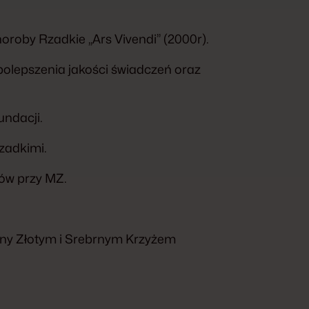
roby Rzadkie „Ars Vivendi” (2000r).
polepszenia jakości świadczeń oraz
undacji.
zadkimi.
ów przy MZ.
ny Złotym i Srebrnym Krzyżem