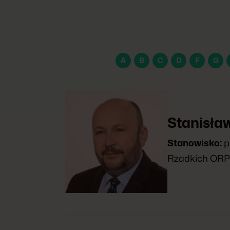
A
B
C
D
F
G
Stanisła
Stanowisko:
p
Rzadkich OR