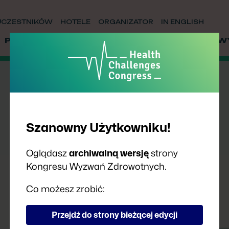
UCZESTNIKÓW
HOTELE
ORGANIZATOR
IN ENGLISH
PRELEGENCI
PARTNERZY
WSPÓŁPRACA
W
Szanowny Użytkowniku!
Oglądasz
archiwalną wersję
strony
Kongresu Wyzwań Zdrowotnych.
Co możesz zrobić:
Przejdź do strony bieżącej edycji