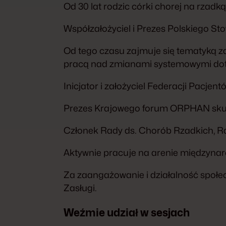
Od 30 lat rodzic córki chorej na rzad
Współzałożyciel i Prezes Polskiego S
Od tego czasu zajmuje się tematyką zd
pracą nad zmianami systemowymi dot
Inicjator i założyciel Federacji Pacjen
Prezes Krajowego forum ORPHAN skup
Członek Rady ds. Chorób Rzadkich, R
Aktywnie pracuje na arenie międzyna
Za zaangażowanie i działalność społ
Zasługi.
Weźmie udział w sesjach