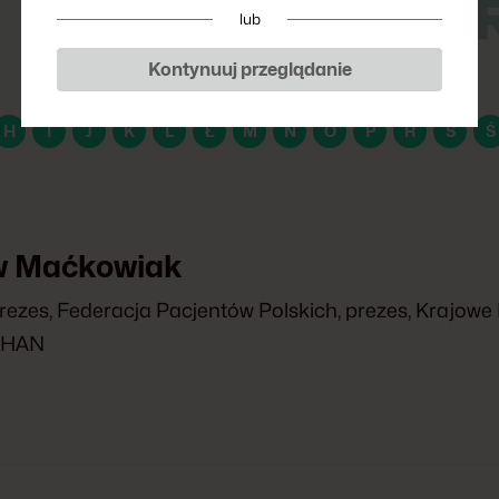
P
lub
Kontynuuj przeglądanie
H
I
J
K
L
Ł
M
N
O
P
R
S
Ś
w Maćkowiak
rezes, Federacja Pacjentów Polskich, prezes, Krajow
PHAN