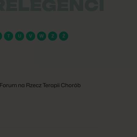
RELEGENCI
T
U
V
W
Z
Ż
e Forum na Rzecz Terapii Chorób