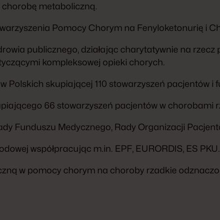
ką chorobę metaboliczną.
towarzyszenia Pomocy Chorym na Fenyloketonurię i Cho
rowia publicznego, działając charytatywnie na rzecz 
yczącymi kompleksowej opieki chorych.
tów Polskich skupiającej 110 stowarzyszeń pacjentów i f
iającego 66 stowarzyszeń pacjentów w chorobami r
ady Funduszu Medycznego, Rady Organizacji Pacjent
rodowej współpracując m.in. EPF, EURORDIS, ES PKU.
eczną w pomocy chorym na choroby rzadkie odznaczo