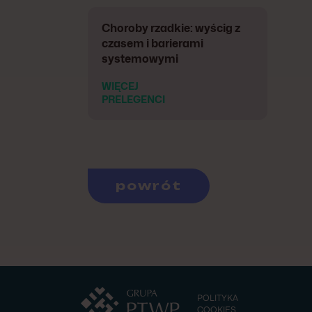
Choroby rzadkie: wyścig z
czasem i barierami
systemowymi
WIĘCEJ
PRELEGENCI
powrót
POLITYKA
COOKIES