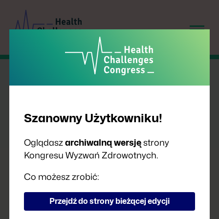
Szanowny Użytkowniku!
Oglądasz
archiwalną wersję
strony
Kongresu Wyzwań Zdrowotnych.
PRELEGENCI
Co możesz zrobić:
Przejdź do strony bieżącej edycji
A
B
C
D
F
G
H
I
J
K
L