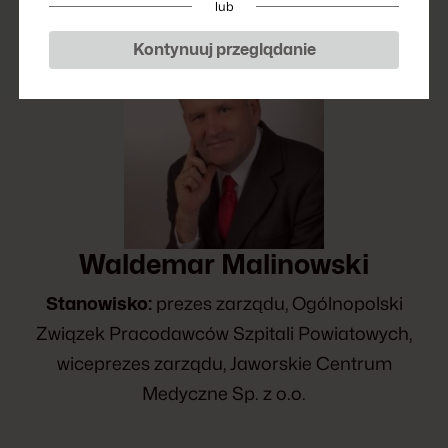
lub
Kontynuuj przeglądanie
Waldemar Malinowski
Stanowisko:
prezes zarządu, Ogólnopolski
Związek Pracodawców Szpitali Powiatowych,
wiceprezes zarządu, Jaworskie Centrum
Medyczne Sp. z o.o.