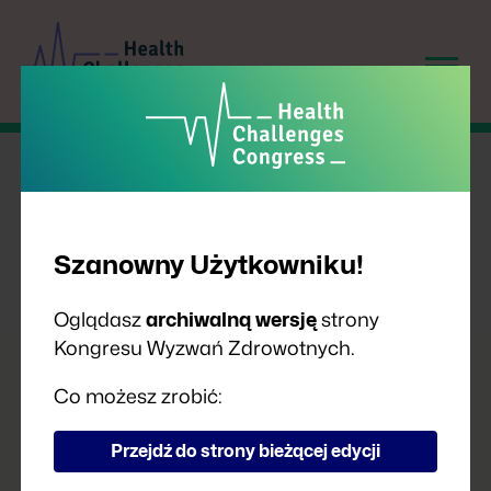
Szanowny Użytkowniku!
Oglądasz
archiwalną wersję
strony
Kongresu Wyzwań Zdrowotnych.
PRELEGENCI
Co możesz zrobić:
Przejdź do strony bieżącej edycji
A
B
C
D
F
G
H
I
J
K
L