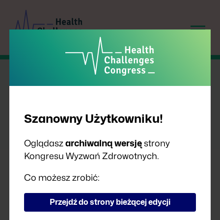
Szanowny Użytkowniku!
Oglądasz
archiwalną wersję
strony
Kongresu Wyzwań Zdrowotnych.
PRELEGENCI
Co możesz zrobić:
Przejdź do strony bieżącej edycji
A
B
C
D
F
G
H
I
J
K
L