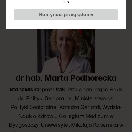
lub
Kontynuuj przeglądanie
dr hab. Marta Podhorecka
Stanowisko:
prof UMK, Przewodnicząca Rady
ds. Polityki Senioralnej, Ministerstwo ds.
Polityki Senioralnej, Katedra Geriatrii, Wydział
Nauk o Zdrowiu Collegium Medicum w
Bydgoszczy, Uniwersytet Mikołaja Kopernika w