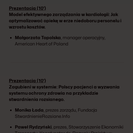
Prezentacja (10‘)
Model efektywnego zarządzania w kardiologii: Jak
optymalizować opiekę w erze niedoboru personelu i
wzrostu kosztów.
Małgorzata Topolska
, manager operacyjny,
American Heart of Poland
Prezentacja (10‘)
Zagubieni w systemie: Polscy pacjenci a wyzwania
systemu ochrony zdrowia na przykładzie
stwardnienia rozsianego.
Monika Łada
, prezes zarządu, Fundacja
StwardnienieRozsiane.Info
Paweł Rydzyński
, prezes, Stowarzyszenie Ekonomiki