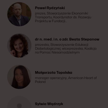
Mikołaja Kopernika w Toruniu,
Stowarzyszenie Fizjoterapia Polska
Paweł Rydzyński
prezes, Stowarzyszenie Ekonomiki
Transportu, Koordynator ds. Rozwoju
Projektu w Fundacji
StwarnienieRozsiane.Info
dr n. med. i n. o zdr. Beata Stepanow
prezeska, Stowarzyszenie Edukacji
Diabetologicznej, wiceprezeska, Koalicja
na Pomoc Niesamodzielnym
Małgorzata Topolska
manager operacyjny, American Heart of
Poland
Sylwia Wądrzyk