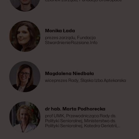
Monika Łada
prezes zarządu, Fundacja
StwardnienieRozsiane.Info
Magdalena Niedbała
wiceprezes Rady, Śląska Izba Aptekarska
dr hab. Marta Podhorecka
prof UMK, Przewodnicząca Rady ds.
Polityki Senioralnej, Ministerstwo ds.
Polityki Senioralnej, Katedra Geriatrii,
Wydział Nauk o Zdrowiu Collegium
Medicum w Bydgoszczy, Uniwersytet