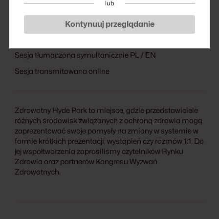
lub
Kontynuuj przeglądanie
14 marca 2025 • 09:30 -11:00 • Scena Hol Dolny
Sesja tłumaczona symultanicznie PL / EN
Sesja transmitowana online
Zdrowotny Hyde Park to miejsce, gdzie przedstawiciele
różnych środowisk związanych z ochroną zdrowia mogą
zaprezentować swoje pomysły na zmiany w systemie w
formie krótkich prezentacji, wystąpień czy rozmów 1:1. Do
jej współtworzenia zaprosiliśmy czytelników Rynku
Zdrowia oraz partnerów Kongresu Wyzwań
Zdrowotnych.