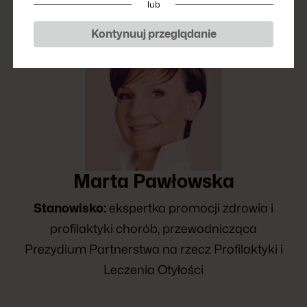
lub
Kontynuuj przeglądanie
Marta Pawłowska
Stanowisko:
ekspertka promocji zdrowia i
profilaktyki chorób, przewodnicząca
Prezydium Partnerstwa na rzecz Profilaktyki i
Leczenia Otyłości