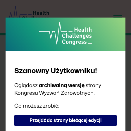
Szanowny Użytkowniku!
Oglądasz
archiwalną wersję
strony
Kongresu Wyzwań Zdrowotnych.
PRELEGENCI
Co możesz zrobić:
Przejdź do strony bieżącej edycji
A
B
C
D
F
G
H
I
J
K
L