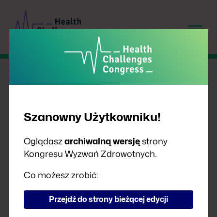
Szanowny Użytkowniku!
Oglądasz
archiwalną wersję
strony
Kongresu Wyzwań Zdrowotnych.
PRELEGENCI
Co możesz zrobić:
Przejdź do strony bieżącej edycji
A
B
C
D
F
G
H
I
J
K
L