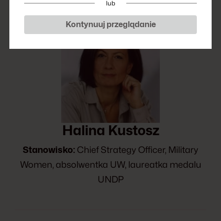
lub
Kontynuuj przeglądanie
Halina Kustosz
Stanowisko:
Chief Strategy Officer, Military
Women, absolwentka UW, laureatka medalu
UNDP