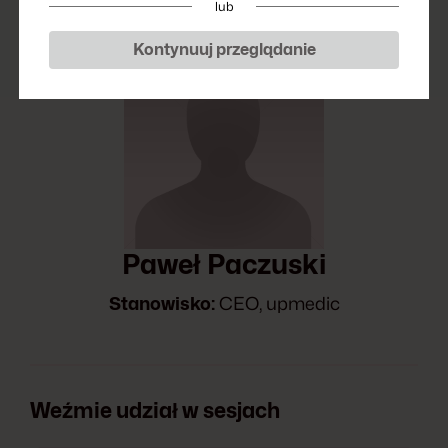
lub
Kontynuuj przeglądanie
Paweł Paczuski
Stanowisko:
CEO, upmedic
Weźmie udział w sesjach