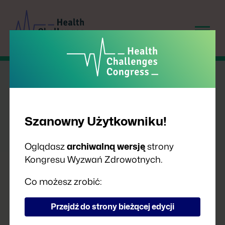
Szanowny Użytkowniku!
Oglądasz
archiwalną wersję
strony
Kongresu Wyzwań Zdrowotnych.
PRELEGENCI
Co możesz zrobić:
Przejdź do strony bieżącej edycji
A
B
C
D
F
G
H
I
J
K
L