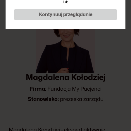
lub
Kontynuuj przeglądanie
Magdalena Kołodziej
Firma:
Fundacja My Pacjenci
Stanowisko:
prezeska zarządu
Magdalena Kołodziej - ekspert aktywnie