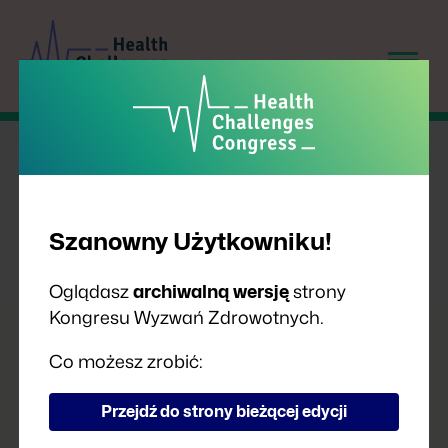
Szanowny Użytkowniku!
Oglądasz
archiwalną wersję
strony
Kongresu Wyzwań Zdrowotnych.
PRELEGENCI
Co możesz zrobić:
Przejdź do strony bieżącej edycji
A
B
C
D
F
G
H
I
J
K
L