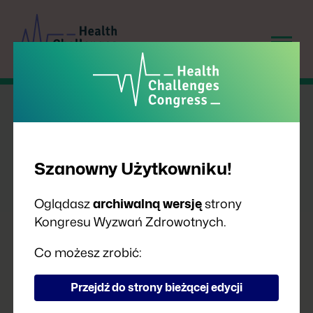
Szanowny Użytkowniku!
Oglądasz
archiwalną wersję
strony
Kongresu Wyzwań Zdrowotnych.
PRELEGENCI
Co możesz zrobić:
Przejdź do strony bieżącej edycji
A
B
C
D
F
G
H
I
J
K
L