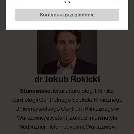
lub
Kontynuuj przeglądanie
dr Jakub Rokicki
Stanowisko:
lekarz kardiolog, I Klinika
Kardiologii Centralnego Szpitala Klinicznego
Uniwersyteckiego Centrum Klinicznego w
Warszawie, asystent, Zakład Informatyki
Medycznej i Telemedycyny, Warszawski