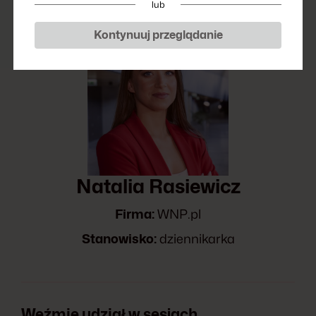
lub
Kontynuuj przeglądanie
Natalia Rasiewicz
Firma:
WNP.pl
Stanowisko:
dziennikarka
Weźmie udział w sesjach