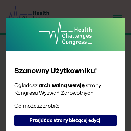
Szanowny Użytkowniku!
Oglądasz
archiwalną wersję
strony
Kongresu Wyzwań Zdrowotnych.
PRELEGENCI
Co możesz zrobić:
Przejdź do strony bieżącej edycji
A
B
C
D
F
G
H
I
J
K
L