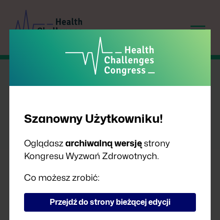
Szanowny Użytkowniku!
Oglądasz
archiwalną wersję
strony
Kongresu Wyzwań Zdrowotnych.
PRELEGENCI
Co możesz zrobić:
Przejdź do strony bieżącej edycji
A
B
C
D
F
G
H
I
J
K
L