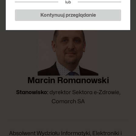
lub
Kontynuuj przeglądanie
Marcin Romanowski
Stanowisko:
dyrektor Sektora e-Zdrowie,
Comarch SA
Absolwent Wydziału Informatyki, Elektroniki i