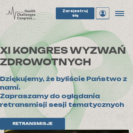
Zarejestruj
się
XI KONGRES WYZWAŃ
ZDROWOTNYCH
Dziękujemy, że byliście Państwo z
nami.
Zapraszamy do oglądania
retransmisji sesji tematycznych
RETRANSMISJE