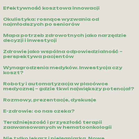
Efektywność kosztowa innowacji
Okulistyka: rosnące wyzwania od
najmłodszych po seniorów
Mapa potrzeb zdrowotnych jako narzędzie
decyzji i inwestycji
Zdrowie jako wspólna odpowiedzialność –
perspektywa pacjentów
Wynagrodzenia medyków. Inwestycja czy
koszt?
Roboty i automatyzacja w placówce
medycznej – gdzie tkwi największy potencjał?
Rozmowy, prezentacje, dyskusje
E-zdrowie: co nas czeka?
Teraźniejszość i przyszłość terapii
zaawansowanych w hematoonkologii
Nie tylko lekarz i pielęgniarka. Nowe