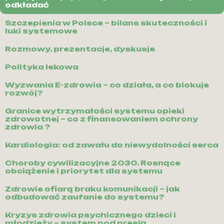
odkładać
Szczepienia w Polsce – bilans skuteczności i
luki systemowe
Rozmowy, prezentacje, dyskusje
Polityka lekowa
Wyzwania E-zdrowia – co działa, a co blokuje
rozwój?
Granice wytrzymałości systemu opieki
zdrowotnej – co z finansowaniem ochrony
zdrowia ?
Kardiologia: od zawału do niewydolności serca
Choroby cywilizacyjne 2030. Rosnące
obciążenie i priorytet dla systemu
Zdrowie ofiarą braku komunikacji – jak
odbudować zaufanie do systemu?
Kryzys zdrowia psychicznego dzieci i
młodzieży – system pod presją