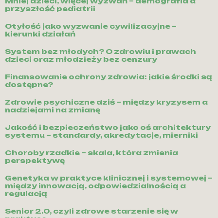
Mniej dzieci, więcej wyzwań – demografia a
przyszłość pediatrii
Otyłość jako wyzwanie cywilizacyjne –
kierunki działań
System bez młodych? O zdrowiu i prawach
dzieci oraz młodzieży bez cenzury
Finansowanie ochrony zdrowia: jakie środki są
dostępne?
Zdrowie psychiczne dziś – między kryzysem a
nadziejami na zmianę
Jakość i bezpieczeństwo jako oś architektury
systemu – standardy, akredytacje, mierniki
Choroby rzadkie – skala, która zmienia
perspektywę
Genetyka w praktyce klinicznej i systemowej –
między innowacją, odpowiedzialnością a
regulacją
Senior 2.0, czyli zdrowe starzenie się w