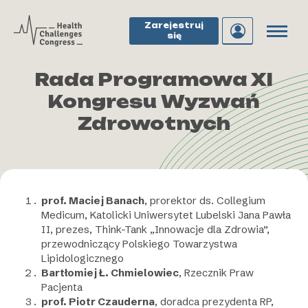
Zarejestruj
się
Rada Programowa XI
Kongresu Wyzwań
Zdrowotnych
prof. Maciej Banach
, prorektor ds. Collegium
Medicum, Katolicki Uniwersytet Lubelski Jana Pawła
II, prezes, Think-Tank „Innowacje dla Zdrowia”,
przewodniczący Polskiego Towarzystwa
Lipidologicznego
Bartłomiej Ł. Chmielowiec
, Rzecznik Praw
Pacjenta
prof. Piotr Czauderna
, doradca prezydenta RP,