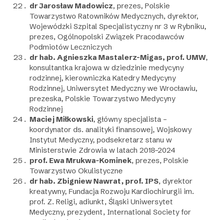
dr Jarosław Madowicz
, prezes, Polskie
Towarzystwo Ratowników Medycznych, dyrektor,
Wojewódzki Szpital Specjalistyczny nr 3 w Rybniku,
prezes, Ogólnopolski Związek Pracodawców
Podmiotów Leczniczych
dr hab. Agnieszka Mastalerz-Migas, prof. UMW
,
konsultantka krajowa w dziedzinie medycyny
rodzinnej, kierowniczka Katedry Medycyny
Rodzinnej, Uniwersytet Medyczny we Wrocławiu,
prezeska, Polskie Towarzystwo Medycyny
Rodzinnej
Maciej Miłkowski
, główny specjalista –
koordynator ds. analityki finansowej, Wojskowy
Instytut Medyczny, podsekretarz stanu w
Ministerstwie Zdrowia w latach 2018–2024
prof. Ewa Mrukwa-Kominek
, prezes, Polskie
Towarzystwo Okulistyczne
dr hab. Zbigniew Nawrat, prof. IPS
, dyrektor
kreatywny, Fundacja Rozwoju Kardiochirurgii im.
prof. Z. Religi, adiunkt, Śląski Uniwersytet
Medyczny, prezydent, International Society for