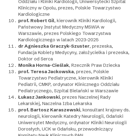
Oddziału i Kliniki Kardiologii, Uniwersytecki Szpital
Kliniczny w Opolu, prezes, Polskie Towarzystwo
Kardiologiczne
prof. Robert Gil
, kierownik Kliniki Kardiologii,
Państwowy Instytut Medyczny MSWiA w
Warszawie, prezes Polskiego Towarzystwa
Kardiologicznego w latach 2023–2025
dr Agnieszka Graczyk-Szuster
, prezeska,
Fundacja Kobiety Medycyny, założycielka i prezeska,
Doktor od Serca
Monika Horna-Cieślak
, Rzecznik Praw Dziecka
prof. Teresa Jackowska
, prezes, Polskie
Towarzystwo Pediatryczne, kierownik Kliniki
Pediatrii, CMKP, ordynator Klinicznego Oddziału
Pediatrycznego, Szpital Bielański w Warszawie
Łukasz Jankowski
, prezes Naczelnej Rady
Lekarskiej, Naczelna Izba Lekarska
prof. Bartosz Karaszewski
, konsultant krajowy ds.
neurologii, kierownik Katedry Neurologii, Gdański
Uniwersytet Medyczny, ordynator Kliniki Neurologii
Dorosłych, UCK w Gdańsku, przewodniczący
Komitetu Nauk Klinicznych PAN