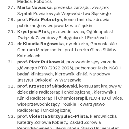
Medical Robotics
Marta Nowacka
, prezeska zarządu, Związek
Szpitali Powiatowych Województwa Śląskiego
prof. Piotr Pobrotyn
, konsultant ds. zdrowia
publicznego w województwie śląskim
Krystyna Ptok
, przewodnicząca, Ogólnopolski
Związek Zawodowy Pielęgniarek i Położnych
dr Klaudia Rogowska
, dyrektorka, Górnośląskie
Centrum Medyczne im. prof. Leszka Gieca SUM w
Katowicach
prof. Piotr Rutkowski
, przewodniczący zarządu
głównego PTO (2022–2026), pełnomocnik ds. NSO i
badań klinicznych, kierownik kliniki, Narodowy
Instytut Onkologii w Warszawie
prof. Krzysztof Składowski
, konsultant krajowy w
dziedzinie radioterapii onkologicznej, kierownik I
Kliniki Radioterapii i Chemioterapii, NIO-PIB Gliwice,
wiceprzewodniczący, Polskie Towarzystwo
Radioterapii Onkologicznej
prof. Violetta Skrzypulec-Plinta
, kierowniczka
Katedry Zdrowia Kobiety, Zakład Zdrowia
Reprodukcyjnego i Seksuologii, Śląski Uniwersytet