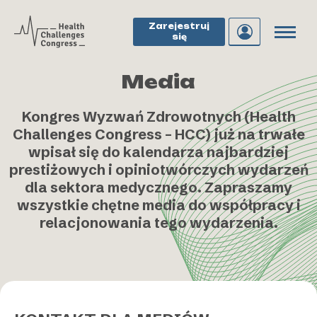
Zarejestruj
się
Media
Kongres Wyzwań Zdrowotnych (Health
Challenges Congress – HCC) już na trwałe
wpisał się do kalendarza najbardziej
prestiżowych i opiniotwórczych wydarzeń
dla sektora medycznego. Zapraszamy
wszystkie chętne media do współpracy i
relacjonowania tego wydarzenia.