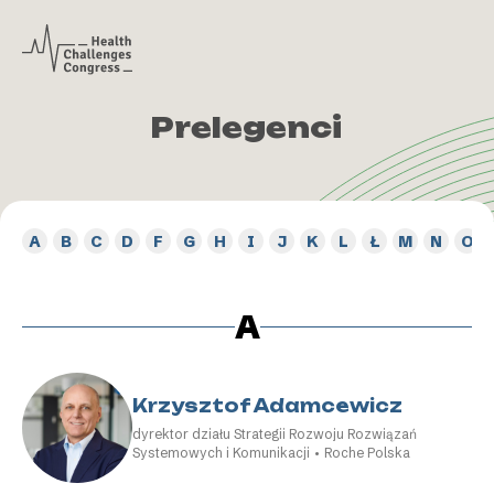
ię
Prelegenci
A
B
C
D
F
G
H
I
J
K
L
Ł
M
N
O
A
Krzysztof Adamcewicz
dyrektor działu Strategii Rozwoju Rozwiązań
Systemowych i Komunikacji • Roche Polska