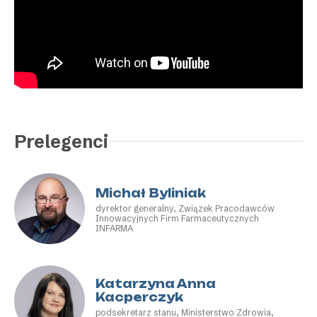
Prelegenci
Michał Byliniak
dyrektor generalny, Związek Pracodawców
Innowacyjnych Firm Farmaceutycznych
INFARMA
Katarzyna Anna
Kacperczyk
podsekretarz stanu, Ministerstwo Zdrowia,