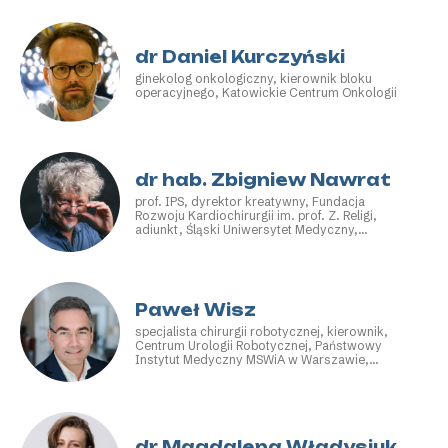
dr Daniel Kurczyński
ginekolog onkologiczny, kierownik bloku
operacyjnego, Katowickie Centrum Onkologii
dr hab. Zbigniew Nawrat
prof. IPS, dyrektor kreatywny, Fundacja
Rozwoju Kardiochirurgii im. prof. Z. Religi,
adiunkt, Śląski Uniwersytet Medyczny,
prezydent, Międzynarodowe Stowarzyszenie
na rzecz Robotyki Medycznej
Paweł Wisz
specjalista chirurgii robotycznej, kierownik,
Centrum Urologii Robotycznej, Państwowy
Instytut Medyczny MSWiA w Warszawie,
członek zarządu, Europejskie Towarzystwo
Urologiczne – Sekcja Robotyczna (ERUS)
dr Magdalena Władysiuk