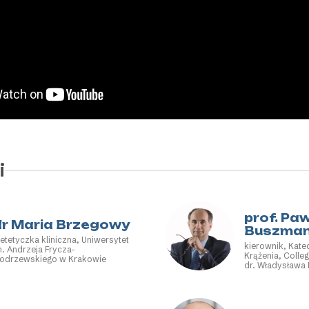
i
prof. Pa
dr Maria Brzegowy
Buszma
ietetyczka kliniczna, Uniwersytet
kierownik, Kate
m. Andrzeja Frycza-
Krążenia, Colle
odrzewskiego w Krakowie
dr. Władysława 
Uniwersytet Ja
Częstochowie, f
zarządu FR PBF