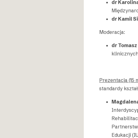
dr Karoli
Międzynar
dr Kamil S
Moderacja:
dr Tomasz
klinicznyc
Prezentacja (15 m
standardy kszta
Magdalena
Interdyscy
Rehabilita
Partnerstw
Edukacji (