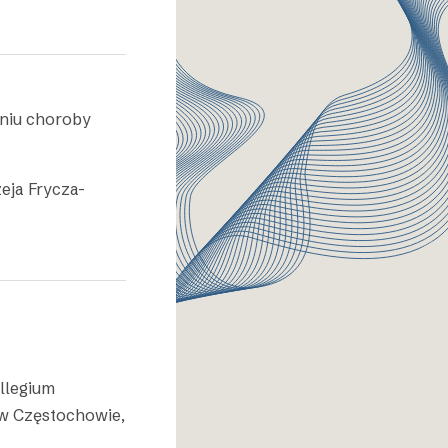
eniu choroby
zeja Frycza-
ollegium
 w Częstochowie,