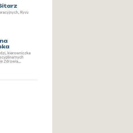
Sitarz
eracyjnych, Ryvu
na
ska
dzi, kierowniczka
scyplinarnych
ie Zdrowia
erowniczka Zakładu
ychospołecznej,
dyczny w Łodzi;
. Partnerstw i
onalnych,
 Unia Promocji
cji (IUHPE)