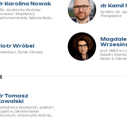
dr Karolina Nowak
dr Kamil 
BA, dyrektorka Wydziału
dyrektor ds. op
nnowacji i Współpracy
Therapeutics
iędzynarodowej, Agencja Badań
edycznych
Magdale
Wrzesiń
iotr Wróbel
prof. UMED w Ło
ziennikarz, Rynek Zdrowia
Katedry Interdy
Badań w Zakres
Publicznego, ki
Rehabilitacji Ps
Uniwersytet Me
a
wiceprezeska ds
Spraw Instytucj
Międzynarodowa
Zdrowia i Eduka
dr Tomasz
Kowalski
ykładowca akademicki, praktyk i
kspert w zakresie badań
linicznych, Uniwersytet Andrzeja
rycza Modrzewskiego w
rakowie