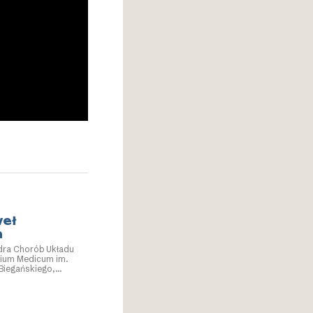
weł
n
dra Chorób Układu
gium Medicum im.
Biegańskiego,
na Długosza w
undator, prezes