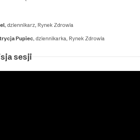
el
, dziennikarz, Rynek Zdrowia
trycja Pupiec
, dziennikarka, Rynek Zdrowia
sja sesji