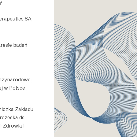
y
herapeutics SA
kresie badań
iędzynarodowe
ej w Polsce
niczka Zakładu
rezeska ds.
 Zdrowia i