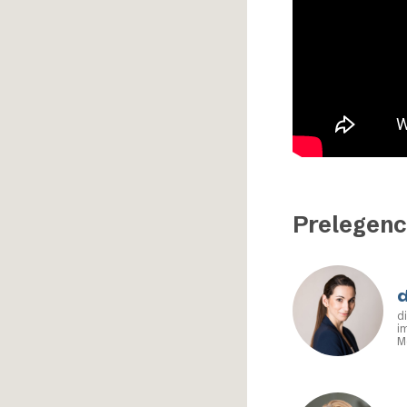
Prelegenc
d
i
M