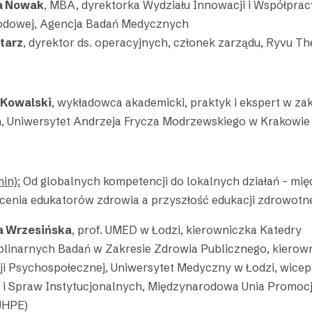
na Nowak
, MBA, dyrektorka Wydziału Innowacji i Współprac
odowej, Agencja Badań Medycznych
itarz
, dyrektor ds. operacyjnych, członek zarządu, Ryvu T
 Kowalski
, wykładowca akademicki, praktyk i ekspert w za
h, Uniwersytet Andrzeja Frycza Modrzewskiego w Krakowie
in):
Od globalnych kompetencji do lokalnych działań – m
łcenia edukatorów zdrowia a przyszłość edukacji zdrowotn
 Wrzesińska
, prof. UMED w Łodzi, kierowniczka Katedry
plinarnych Badań w Zakresie Zdrowia Publicznego, kierow
cji Psychospołecznej, Uniwersytet Medyczny w Łodzi, wicep
 i Spraw Instytucjonalnych, Międzynarodowa Unia Promocji
IUHPE)