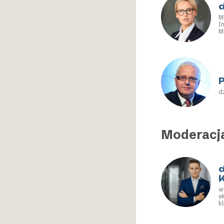
M
I
M
M
P
d
Moderacj
w
e
k
F
K