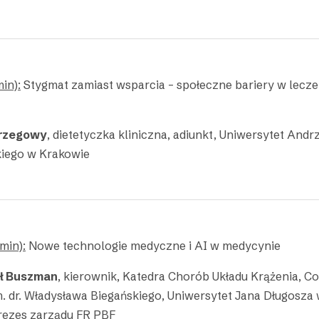
in):
Stygmat zamiast wsparcia – społeczne bariery w lecz
Brzegowy
, dietetyczka kliniczna, adiunkt, Uniwersytet Andr
iego w Krakowie
min):
Nowe technologie medyczne i AI w medycynie
eł Buszman
, kierownik, Katedra Chorób Układu Krążenia, C
. dr. Władysława Biegańskiego, Uniwersytet Jana Długosza
prezes zarządu FR PBF