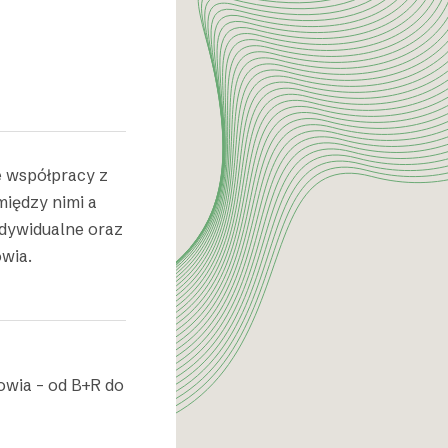
 współpracy z
iędzy nimi a
ndywidualne oraz
wia.
owia – od B+R do