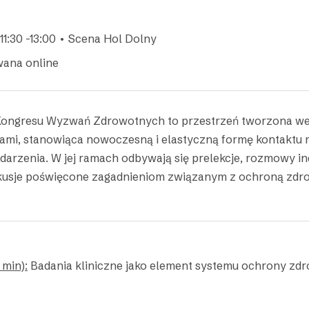
11:30 -13:00 • Scena Hol Dolny
wana online
Kongresu Wyzwań Zdrowotnych to przestrzeń tworzona we
ami, stanowiąca nowoczesną i elastyczną formę kontaktu m
darzenia. W jej ramach odbywają się prelekcje, rozmowy i
kusje poświęcone zagadnieniom związanym z ochroną zdro
 min):
Badania kliniczne jako element systemu ochrony zdr