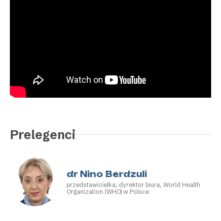
Prelegenci
dr Nino Berdzuli
przedstawicielka, dyrektor biura, World Health
Organization (WHO) w Polsce