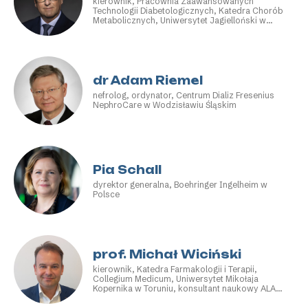
kierownik, Pracownia Zaawansowanych
Technologii Diabetologicznych, Katedra Chorób
Metabolicznych, Uniwersytet Jagielloński w
Krakowie
dr Adam Riemel
nefrolog, ordynator, Centrum Dializ Fresenius
NephroCare w Wodzisławiu Śląskim
Pia Schall
dyrektor generalna, Boehringer Ingelheim w
Polsce
prof. Michał Wiciński
kierownik, Katedra Farmakologii i Terapii,
Collegium Medicum, Uniwersytet Mikołaja
Kopernika w Toruniu, konsultant naukowy ALAB
laboratoria