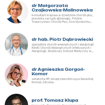
dr Małgorzata
Czajkowska-Malinowska
konsultant krajowa w dziedzinie chorób płuc,
prezeska zarządu głównego, Polskie
Towarzystwo Chorób Płuc, koordynatorka
Oddziału Chorób Płuc i Niewydolności z
Pododdziałem NWM i Pododdziałem Zaburzeń
Oddychania w Czasie Snu, kierowniczka
Centrum Przewlekłej Obturacyjnej Choroby Płuc
i Niewydolności Oddychania, Kujawsko-
dr hab. Piotr Dąbrowiecki
Pomorskie Centrum Pulmonologii w
specjalista chorób wewnętrznych i alergologii
Bydgoszczy
Kliniki Chorób Wewnętrznych Infekcyjnych i
Alergologii, Wojskowy Instytut Medyczny w
Warszawie, przewodniczący, Polska Federacja
Stowarzyszeń Chorych na Astmę, Alergie i
POChP, członek zarządu, Polskie Towarzystwo
Alergologiczne
dr Agnieszka Gorgoń-
Komor
senatorka RP, wiceprzewodnicząca Senackiej
Komisji Zdrowia
prof. Tomasz Klupa