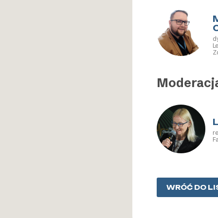
d
L
Z
Moderacj
r
F
WRÓĆ DO LI