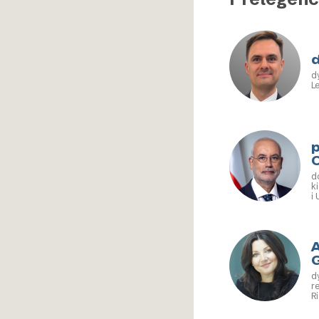
d
d
L
p
d
ki
i 
G
d
r
R
z
F