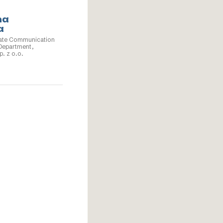
go – Krajowi
ów
na
a
ate Communication
 Department,
p. z o.o.