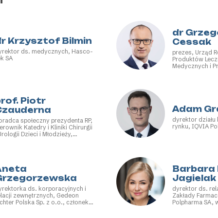
dr Grzeg
r Krzysztof Bilmin
Cessak
yrektor ds. medycznych, Hasco-
prezes, Urząd Re
ek SA
Produktów Lecz
Medycznych i P
Biobójczych
rof. Piotr
Adam Gr
Czauderna
dyrektor działu 
oradca społeczny prezydenta RP,
rynku, IQVIA Po
erownik Katedry i Kliniki Chirurgii
Urologii Dzieci i Młodzieży,
dański Uniwersytet Medyczny
Aneta
Barbara 
Grzegorzewska
Jagielak
yrektorka ds. korporacyjnych i
dyrektor ds. re
elacji zewnętrznych, Gedeon
Zakłady Farmac
ichter Polska Sp. z o.o., członek
Polpharma SA, 
arządu, Izba Gospodarcza
zarządu, Polski
ARMACJA POLSKA
Pracodawców P