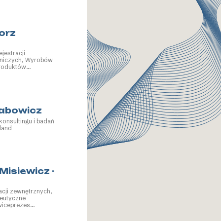
orz
jestracji
niczych, Wyrobów
roduktów
abowicz
konsultingu i badań
land
Misiewicz -
lacji zewnętrznych,
eutyczne
wiceprezes
 Związek
rzemysłu