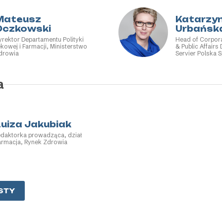
Farmaceutyczne
Producenci Lek
Mateusz
Katarzy
Oczkowski
Urbańsk
yrektor Departamentu Polityki
Head of Corpor
ekowej i Farmacji, Ministerstwo
& Public Affairs
drowia
Servier Polska S
a
Luiza Jakubiak
edaktorka prowadząca, dział
armacja, Rynek Zdrowia
STY