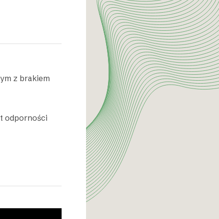
nym z brakiem
t odporności