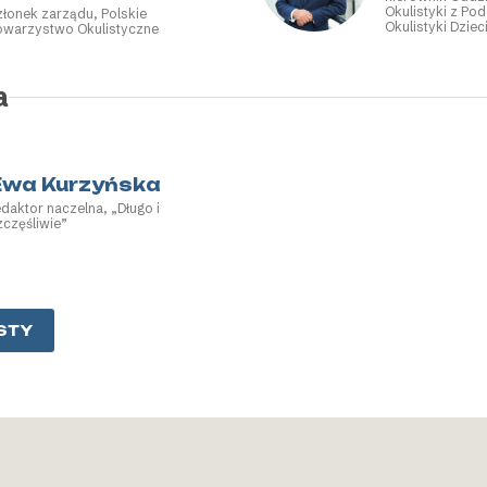
Okulistyki z Po
złonek zarządu, Polskie
Okulistyki Dzie
owarzystwo Okulistyczne
Szpital Kolejow
konsultant woj
dziedzinie okuli
a
Ewa Kurzyńska
edaktor naczelna, „Długo i
zczęśliwie”
STY