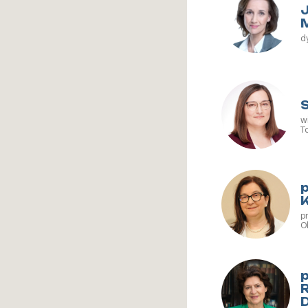
d
w
T
p
O