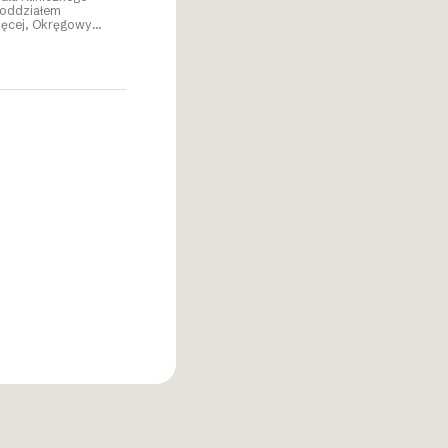
doddziałem
cięcej, Okręgowy
y w Katowicach,
ewódzki w
styki