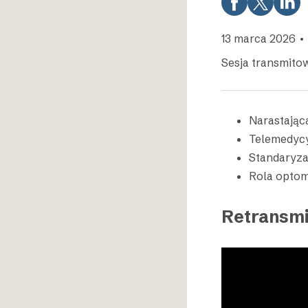
13 marca 2026 • 
Sesja transmito
Narastając
Telemedycy
Standaryza
Rola optom
Retransmi