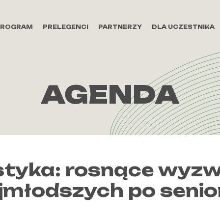
PROGRAM
PRELEGENCI
PARTNERZY
DLA UCZESTNIKA
AGENDA
styka: rosnące wyz
jmłodszych po seni