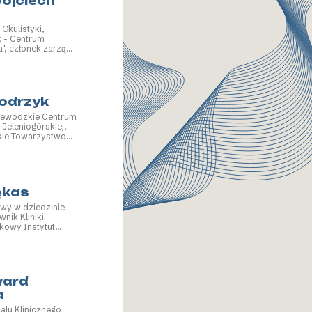
Wojciech
 Okulistyki,
k - Centrum
", członek zarządu
kie Towarzystwo
odrzyk
jewódzkie Centrum
y Jeleniogórskiej,
skie Towarzystwo
znych
ękas
owy w dziedzinie
wnik Kliniki
skowy Instytut
stwowy Instytut
ward
a
ału Klinicznego