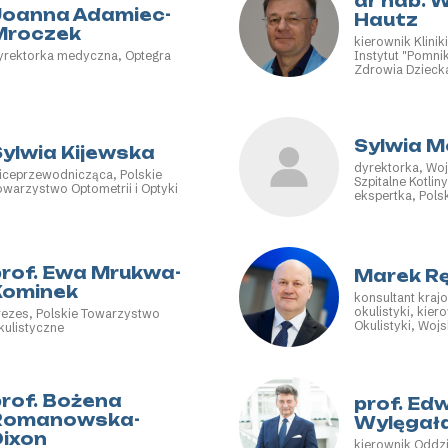
dr hab. 
Joanna Adamiec-
Hautz
Mroczek
kierownik Kliniki
yrektorka medyczna, Optegra
Instytut "Pomni
Zdrowia Dziecka
głównego, Pols
Okulistyczne
Sylwia M
Sylwia Kijewska
dyrektorka, Wo
iceprzewodnicząca, Polskie
Szpitalne Kotlin
owarzystwo Optometrii i Optyki
ekspertka, Pol
Koderów Medyc
prof. Ewa Mrukwa-
Marek R
Kominek
konsultant kraj
okulistyki, kiero
rezes, Polskie Towarzystwo
Okulistyki, Woj
kulistyczne
Medyczny – Pań
Badawczy
prof. Bożena
prof. Ed
Romanowska-
Wylęgał
Dixon
kierownik Oddzi