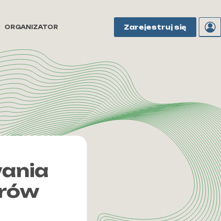
Zarejestruj się
ORGANIZATOR
wania
orów