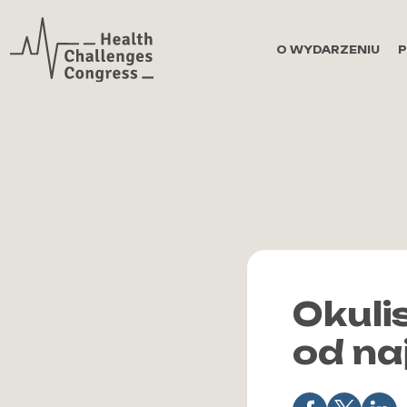
Zaloguj się
O WYDARZENIU
Okuli
od na