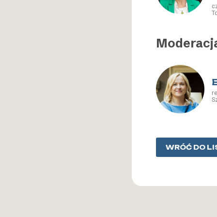
c
T
Moderacj
r
S
WRÓĆ DO LI