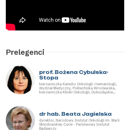
Prelegenci
prof. Bożena Cybulska-
Stopa
kierowniczka Katedry Onkologii i Hematologii,
Wydział Medyczny, Politechnika Wrocławska,
kierowniczka Kliniki Onkologii, Dolnośląskie
Centrum Onkologii, Pulmonologii i Hematologii
dr hab. Beata Jagielska
dyrektor, Narodowy Instytut Onkologii im. Marii
Skłodowskiej-Curie - Państwowy Instytut
Badawczy