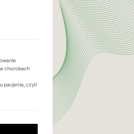
sowanie
i w chorobach
 pacjenta, czyli