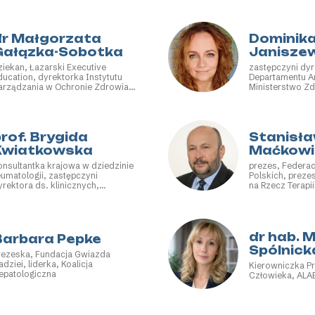
dr Małgorzata
Dominik
Gałązka-Sobotka
Janisze
ziekan, Łazarski Executive
zastępczyni dyr
ducation, dyrektorka Instytutu
Departamentu Ana
arządzania w Ochronie Zdrowia,
Ministerstwo Z
czelnia Łazarskiego, ekspert,
racodawcy RP
rof. Brygida
Stanisł
Kwiatkowska
Maćkowi
onsultantka krajowa w dziedzinie
prezes, Federac
eumatologii, zastępczyni
Polskich, preze
yrektora ds. klinicznych,
na Rzecz Terapi
arodowy Instytut Geriatrii,
ORPHAN
umatologii i Rehabilitacji im. prof.
r hab. med. Eleonory Reicher
dr hab. 
Barbara Pepke
Spólnick
rezeska, Fundacja Gwiazda
dziei, liderka, Koalicja
Kierowniczka P
epatologiczna
Człowieka, ALAB