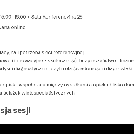
15:00 -16:00 • Sala Konferencyjna 25
wana online
acyjna i potrzeba sieci referencyjnej
nowe i innowacyjne – skuteczność, bezpieczeństwo i finan
dysei diagnostycznej, czyli rola świadomości i diagnostyk
a opieki; współpraca między ośrodkami a opieka blisko domu
a ścieżek wielospecjalistycznych
sja sesji