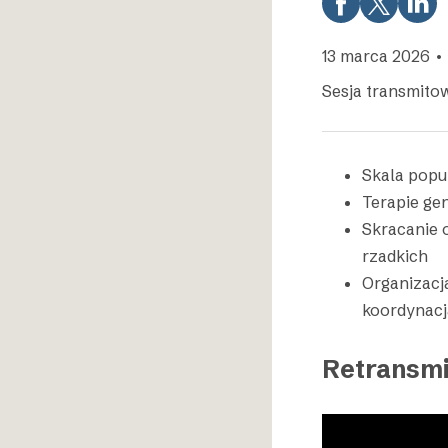
13 marca 2026 • 
Sesja transmito
Skala popul
Terapie ge
Skracanie o
rzadkich
Organizacj
koordynacj
Retransmi