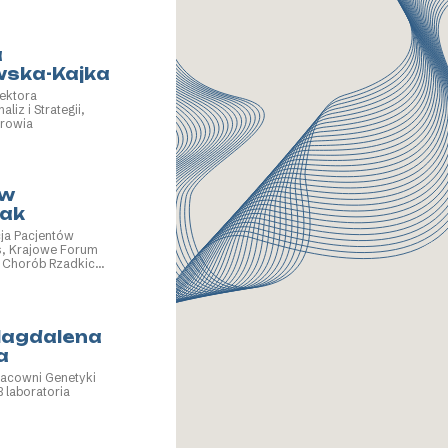
a
wska-Kajka
ektora
liz i Strategii,
drowia
aw
ak
ja Pacjentów
s, Krajowe Forum
i Chorób Rzadkich
Magdalena
a
racowni Genetyki
 laboratoria