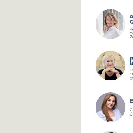
d
E
Z
U
P
p
k
r
d
N
Re
d
p
Na
H