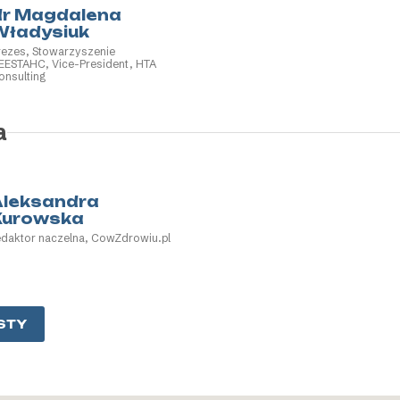
dr Magdalena
Władysiuk
rezes, Stowarzyszenie
EESTAHC, Vice-President, HTA
onsulting
a
Aleksandra
Kurowska
edaktor naczelna, CowZdrowiu.pl
STY