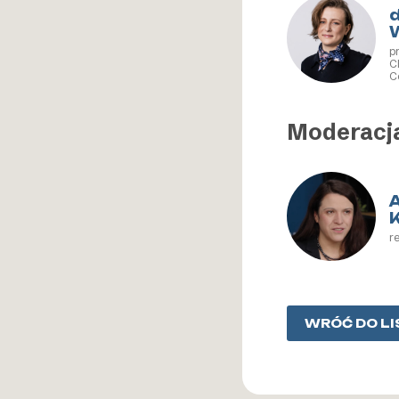
p
C
C
Moderacj
r
WRÓĆ DO LI