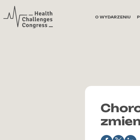
Zaloguj się
O WYDARZENIU
Choro
zmien