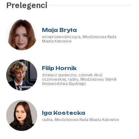
Prelegenci
Maja Bryła
wiceprzewodnicząca, Młodzieżowa Rada
Miasta Katowice
Filip Hornik
działacz społeczny, członek Akcji
Uczniowskiej, radny, Młodzieżowy Sejmik
Województwa Śląskiego
Iga Kostecka
radna, Młodzieżowa Rada Miasta Katowice