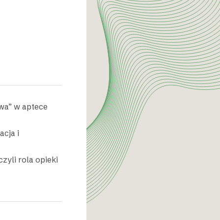
owa” w aptece
acja i
zyli rola opieki