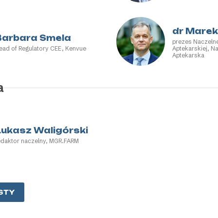
ptekarskiej
dr Mare
Barbara Smela
prezes Naczeln
ead of Regulatory CEE, Kenvue
Aptekarskiej, N
Aptekarska
a
Łukasz Waligórski
edaktor naczelny, MGR.FARM
STY