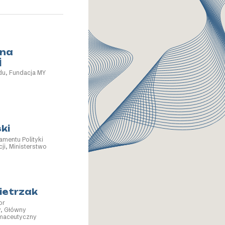
na
j
du, Fundacja MY
ki
amentu Polityki
ji, Ministerstwo
ietrzak
or
, Główny
rmaceutyczny