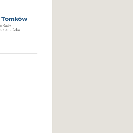
k Tomków
ej Rady
aczelna Izba