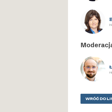
A
H
Moderacj
r
WRÓĆ DO LI