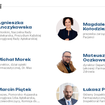
i
Agnieszka
Magdale
Anczykowska
Kołodzie
złonkini, Naczelna Rady
prezeska zarzą
ptekarska, Prezydium Kaliskiej
Pacjenci
kręgowej Rady Aptekarskiej
Mateusz
Michał Morek
Oczkows
yrektor, dział opieki
dyrektor Depart
armaceutycznej, Dr. Max
Lekowej i Farmac
Zdrowia
Marcin Piątek
Łukasz P
rezes, Pomorsko-Kujawska
Główny Inspekt
kręgowa Izba Aptekarska,
Farmaceutyczny
rzewodniczący, Komisja ds.
Inspektorat Fa
nformacji Naczelnej Izby