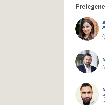
Prelegenc
c
A
O
d
f
p
O
p
I