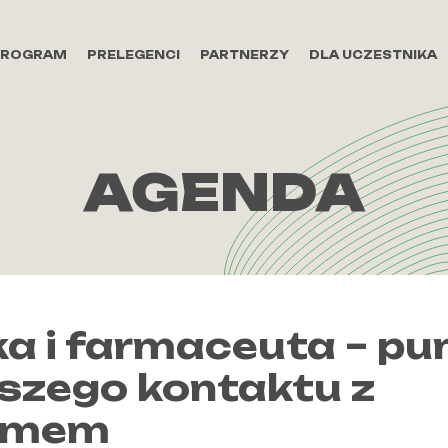
PROGRAM
PRELEGENCI
PARTNERZY
DLA UCZESTNIKA
AGENDA
a i farmaceuta – pu
szego kontaktu z
emem