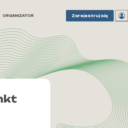
Zarejestruj się
ORGANIZATOR
nkt