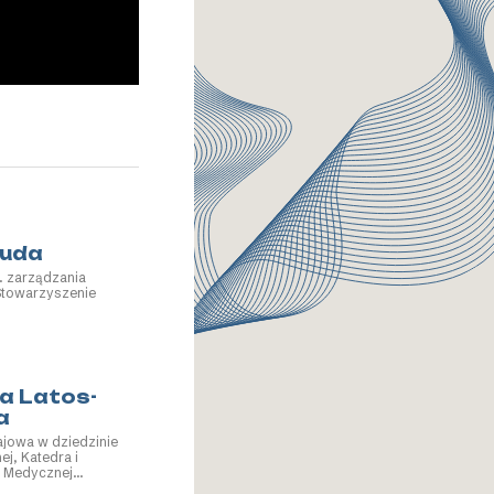
Buda
s. zarządzania
towarzyszenie
na Latos-
a
ajowa w dziedzinie
ej, Katedra i
i Medycznej
edycznego w