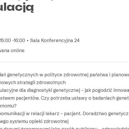
ulacją
15:00 -16:00 • Sala Konferencyjna 24
wana online
dań genetycznych w polityce zdrowotnej państwa i planow
nowych strategii zdrowotnych
ulacyjne dla diagnostyki genetycznej – jak pogodzić innow
stwem pacjentów. Czy potrzeba ustawy o badaniach genet
genomu?
komunikacji w relacji lekarz – pacjent. Doradztwo genetyc
go systemu opieki zdrowotnej
e danymi genomowymi jako zasób publiczny – odpowiedzia