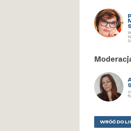
P
C
p
W
W
G
N
Moderacj
z
R
WRÓĆ DO LI