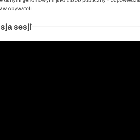
aw obywateli
sja sesji