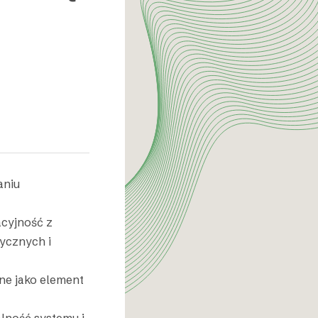
aniu
acyjność z
ycznych i
zne jako element
lność systemu i