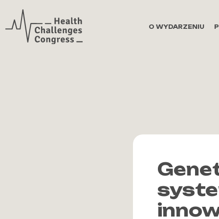
Zaloguj się
O WYDARZENIU
Genet
syste
innow