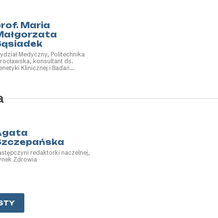
Poznaniu
olskie Towarzystwo Genetyki
złowieka
rof. Maria
Małgorzata
Sąsiadek
ydział Medyczny, Politechnika
rocławska, konsultant ds.
enetyki Klinicznej i Badań
aukowych, Diagnostyka SA
a
Agata
Szczepańska
astępczyni redaktorki naczelnej,
ynek Zdrowia
STY