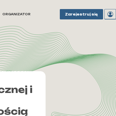
Zarejestruj się
ORGANIZATOR
znej i
ością