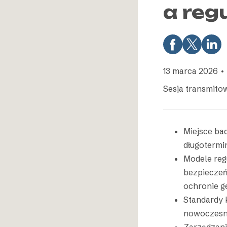
a reg
13 marca 2026 • 
Sesja transmito
Miejsce ba
długotermi
Modele reg
bezpieczeń
ochronie 
Standardy 
nowoczesne
Zarządzani