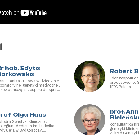
i
r hab. Edyta
Robert 
Borkowska
lider zespołu d
onsultantka krajowa w dziedzinie
procesowego, S
aboratoryjnej genetyki medycznej,
IFIC Polska
rzewodnicząca zespołu do spraw
enetyki medycznej, Krajowa Izba
iagnostów Laboratoryjnych,
diunktka Zakładu Genetyki
linicznej, Uniwersytet Medyczny
prof. An
 Łodzi
rof. Olga Haus
Bieleńsk
atedra Genetyki Klinicznej,
konsultantka kr
ollegium Medicum im. Ludwika
genetyki kliniczn
ydygiera w Bydgoszczy,
Zakład Genetyk
niwersytet im. Mikołaja Kopernika
Uniwersytetu M
 Toruniu, przewodnicząca,