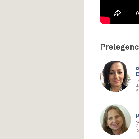
Prelegenc
d
k
l
p
g
D
a
K
w
p
K
C
R
U
w