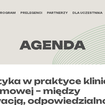
PROGRAM
PRELEGENCI
PARTNERZY
DLA UCZESTNIKA
AGENDA
yka w praktyce klinic
mowej – między
acją, odpowiedzialn