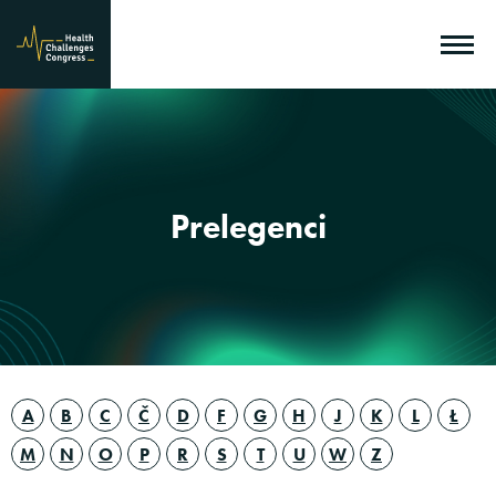
Prelegenci
A
B
C
Č
D
F
G
H
J
K
L
Ł
M
N
O
P
R
S
T
U
W
Z