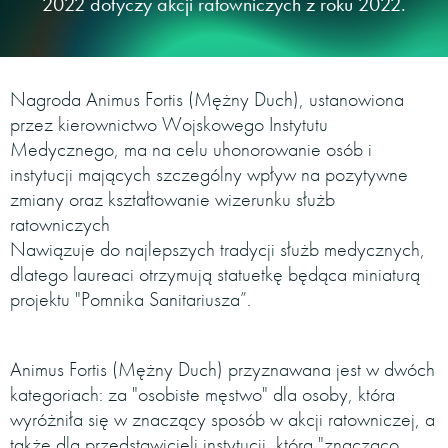
2022 dotyczy akcji ratowniczych z roku 2022.
Nagroda Animus Fortis (Mężny Duch), ustanowiona
przez kierownictwo Wojskowego Instytutu
Medycznego, ma na celu uhonorowanie osób i
instytucji mających szczególny wpływ na pozytywne
zmiany oraz kształtowanie wizerunku służb
ratowniczych
Nawiązuje do najlepszych tradycji służb medycznych,
dlatego laureaci otrzymują statuetkę będąca miniaturą
projektu "Pomnika Sanitariusza”.
Animus Fortis (Mężny Duch) przyznawana jest w dwóch
kategoriach: za "osobiste męstwo" dla osoby, która
wyróżniła się w znaczący sposób w akcji ratowniczej, a
także dla przedstawicieli instytucji, która "znacząco