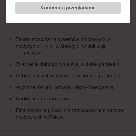
Kontynuuj przeglądanie
Zakres stosowania systemów robotowych w
medycynie – m.in. w chirurgii, rehabilitacji i
diagnostyce
Znaczenie chirurgii robotowej w dobie pandemii
Robot – niewolnik lekarza czy bohater pacjenta?
Wybrane kierunki rozwoju robotyki medycznej
Radiochirurgia robotowa
Finansowanie procedur z zastosowaniem robotów
medycznych w Polsce