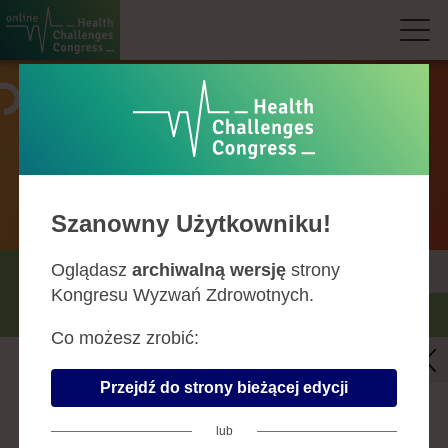
Agenda
Szanowny Użytkowniku!
Oglądasz
archiwalną wersję
strony
MAJ
CZERWIEC
LIPIEC
Kongresu Wyzwań Zdrowotnych.
SIERPIEŃ
Co możesz zrobić:
Roboty medyczne
Przejdź do strony bieżącej edycji
9 lipca 2020 • 14:00-15:30
lub