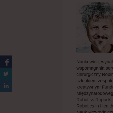
Naukowiec, wynala
wspomagania serca
chirurgiczny Robi
członkiem zespołu
kreatywnym Fundac
Międzynarodowego
Robotics Reports.
Robotics in Healt
Nauk Przyrodniczy