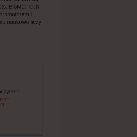
bots, BioMedTech
 promotorem i
ło naukowe liczy
medyczne
IĘCEJ
CI