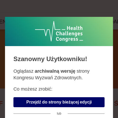
ENDA
PRELEGENCI
PARTNERZY
WYDA
Prelegenci
Szanowny Użytkowniku!
Oglądasz
archiwalną wersję
strony
Kongresu Wyzwań Zdrowotnych.
Co możesz zrobić:
Przejdź do strony bieżącej edycji
F
G
H
J
K
L
Ł
M
N
O
P
R
S
lub