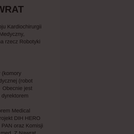
AWRAT
ju Kardiochirurgii
t Medyczny,
a rzecz Robotyki
w (komory
ycznej (robot
. Obecnie jest
i dyrektorem
m
orem Medical
projekt DIH HERO
i PAN oraz Komisji
.med. Z.Nawrat,