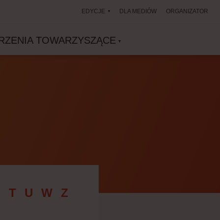
EDYCJE
DLA MEDIÓW
ORGANIZATOR
RZENIA TOWARZYSZĄCE
Ś
T
U
W
Z