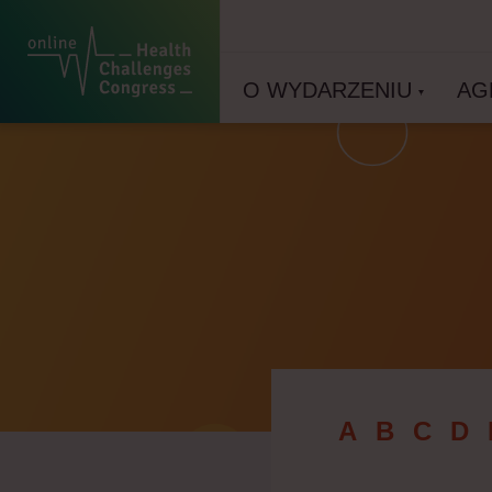
O WYDARZENIU
AG
A
B
C
D