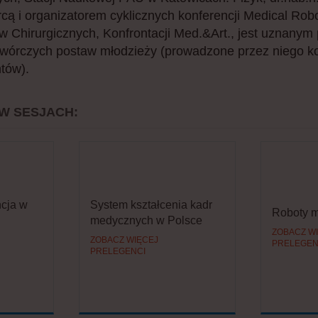
wórcą i organizatorem cyklicznych konferencji Medical Ro
ów Chirurgicznych, Konfrontacji Med.&Art., jest uznanym
twórczych postaw młodzieży (prowadzone przez niego ko
tów).
 W SESJACH:
ncja w
System kształcenia kadr
Roboty 
medycznych w Polsce
ZOBACZ W
ZOBACZ WIĘCEJ
PRELEGEN
PRELEGENCI