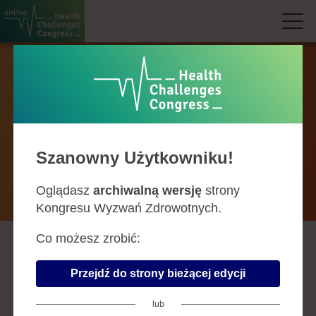
Partnerzy i
sponsorzy
Szanowny Użytkowniku!
Oglądasz
archiwalną wersję
strony
Współgospodarze
Kongresu Wyzwań Zdrowotnych.
Co możesz zrobić:
Przejdź do strony bieżącej edycji
lub