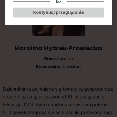
lub
Kontynuuj przeglądanie
Karolina Hytrek-Prosiecka
Firma:
Gazeta.pl
Stanowisko:
dziennikarz
Dziennikarka zajmująca się tematyką gospodarczą
oraz polityczną, przez ponad 10 lat związana z
telewizją TVN. Była reporterka newsowa polskiej
filii największego na świecie kanału poświęconego