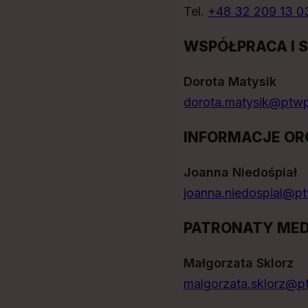
Tel.
+48 32 209 13 0
WSPÓŁPRACA I 
Dorota Matysik
dorota.matysik@ptwp
INFORMACJE OR
Joanna Niedośpiał
joanna.niedospial@p
PATRONATY MED
Małgorzata Sklorz
malgorzata.sklorz@p