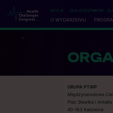
EDYCJE
DLA UCZESTNIKÓW
DL
O WYDARZENIU
PROGR
ORGA
GRUPA PTWP
Międzynarodowe Cen
Plac Sławika i Antalla 
40-163 Katowice