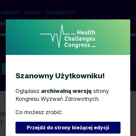
A MEDIÓW
HOTELE
ORGANIZATOR
AM
PRELEGENCI
PARTNERZY
WSPÓŁPRACA
NIZATOR
Szanowny Użytkowniku!
Oglądasz
archiwalną wersję
strony
Kongresu Wyzwań Zdrowotnych.
Co możesz zrobić:
trum Kongresowe
1
Przejdź do strony bieżącej edycji