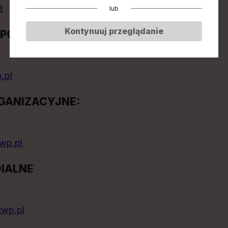
3
lub
Kontynuuj przeglądanie
SPONSORING:
.pl
GANIZACYJNE:
twp.pl
IALNE
twp.pl