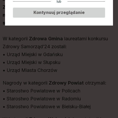
lub
Zdrowe Województwo - dla trzech
Kontynuuj przeglądanie
najlepszych zdrowotnych programów
samorządowych w każdej z nich.
W kategorii
Zdrowa Gmina
laureatami konkursu
Zdrowy Samorząd’24 zostali:
• Urząd Miejski w Gdańsku
• Urząd Miejski w Słupsku
• Urząd Miasta Chorzów
Nagrody w kategorii
Zdrowy Powiat
otrzymali:
• Starostwo Powiatowe w Policach
• Starostwo Powiatowe w Radomiu
• Starostwo Powiatowe w Bielsku-Białej