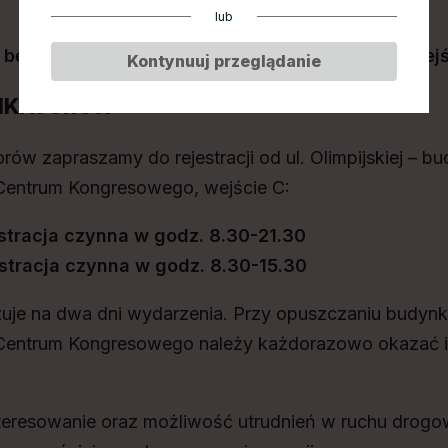
lub
będzie możliwe wyłącznie od ul. Olimpijskiej (wejś
Kontynuuj przeglądanie
FIKATORÓW
orów zapraszamy do rejestracji od ul. Olimpijskiej – b
entrum Kongresowego, wejście C:
estracja czynna w godz. 8.30-21.30
estracja czynna w godz. 8.30-15.30
zuje na dwa dni wydarzenia. Przy opuszczaniu budynku
ntrum Kongresowego należy każdorazowo okazać id
teresowanie oraz możliwość utrudnień w ruchu drog