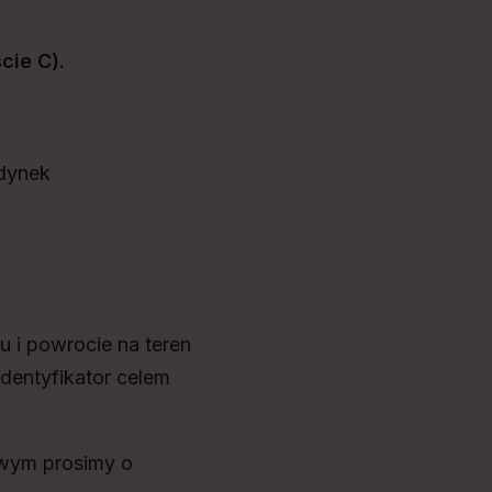
cie C).
udynek
 i powrocie na teren
entyfikator celem
owym prosimy o