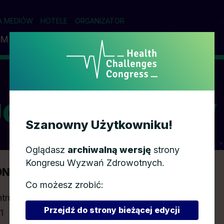
A MEDIÓW
HOTELE
ORGANIZATOR
AM
PRELEGENCI
PARTNERZY
WSPÓŁPRACA
UCZESTNIKÓW
Szanowny Użytkowniku!
Oglądasz
archiwalną wersję
strony
Kongresu Wyzwań Zdrowotnych.
ONGRESU
Co możesz zrobić:
trum Kongresowe w Katowicach (MCK)
Przejdź do strony bieżącej edycji
1