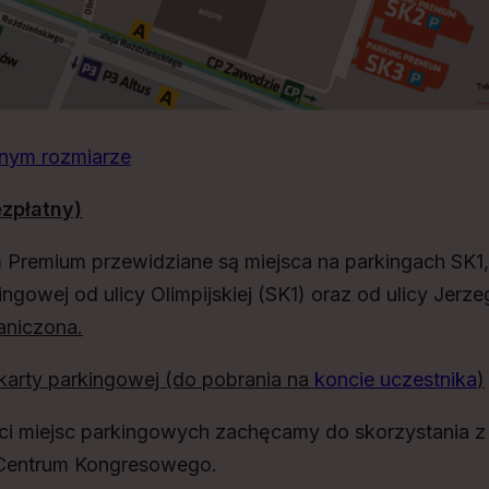
nym rozmiarze
zpłatny)
 Premium przewidziane są miejsca na parkingach SK1,
ngowej od ulicy Olimpijskiej (SK1) oraz od ulicy Jerze
aniczona.
arty parkingowej (do pobrania na
koncie uczestnika
)
ci miejsc parkingowych zachęcamy do skorzystania 
entrum Kongresowego.