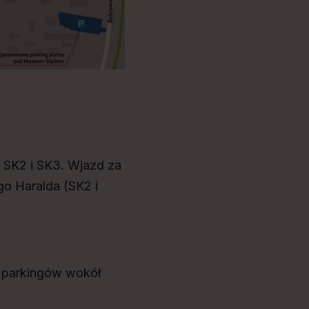
 SK2 i SK3. Wjazd za
go Haralda (SK2 i
z parkingów wokół