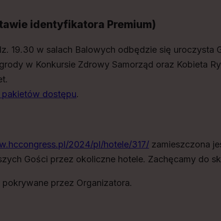
tawie identyfikatora Premium)
z. 19.30 w salach Balowych odbędzie się uroczysta Ga
grody w Konkursie Zdrowy Samorząd oraz Kobieta Ryn
t.
 pakietów dostępu
.
w.hccongress.pl/2024/pl/hotele/317/
zamieszczona jes
zych Gości przez okoliczne hotele. Zachęcamy do sk
ą pokrywane przez Organizatora.