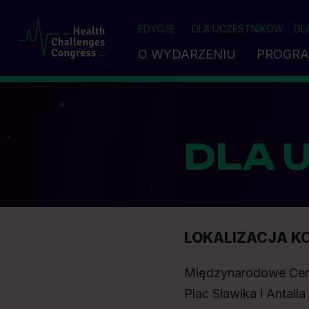
EDYCJE
DLA UCZESTNIKÓW
DL
O WYDARZENIU
PROGR
DLA 
LOKALIZACJA K
Międzynarodowe Cen
Plac Sławika i Antalla 