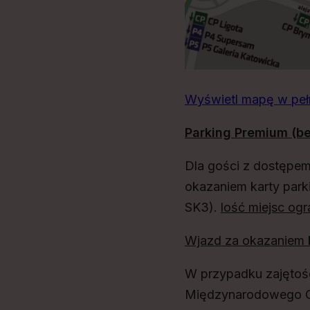
Wyświetl mapę w peł
Parking Premium (be
Dla gości z dostępem
okazaniem karty parki
SK3).
lość miejsc ogr
Wjazd za okazaniem k
W przypadku zajętoś
Międzynarodowego C