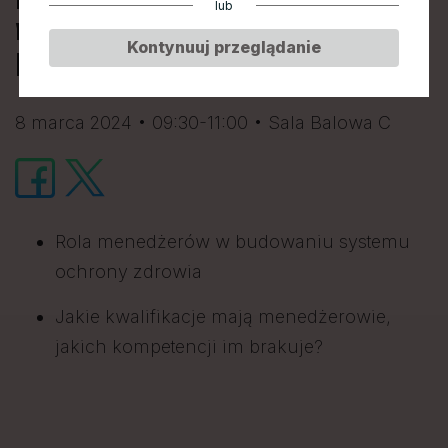
lub
medycznymi w
Kontynuuj przeglądanie
Polsce?
8 marca 2024 • 09:30-11:00 • Sala Balowa C
Rola menedżerów w budowaniu systemu
ochrony zdrowia
Jakie kwalifikacje mają menedżerowie,
jakich kompetencji im brakuje?