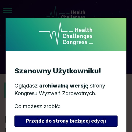
AGENDA
Szanowny Użytkowniku!
Oglądasz
archiwalną wersję
strony
POWRÓT
Kongresu Wyzwań Zdrowotnych.
Co możesz zrobić:
Kto dziś zarządza
Przejdź do strony bieżącej edycji
placówkami