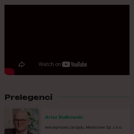
Prelegenci
Artur Białkowski
wieceprezes zarządu, Medicover Sp. z o.o.