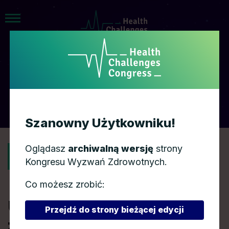
AGENDA
Szanowny Użytkowniku!
Oglądasz
archiwalną wersję
strony
POWRÓT
Kongresu Wyzwań Zdrowotnych.
Co możesz zrobić:
Ubezpieczenia
Przejdź do strony bieżącej edycji
zdrowotne