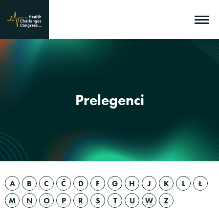
Prelegenci
A
B
C
Č
D
F
G
H
J
K
L
Ł
M
N
O
P
R
S
T
U
W
Z