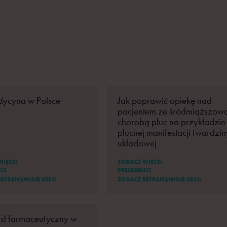
dycyna w Polsce
Jak poprawić opiekę nad
pacjentem ze śródmiąższow
chorobą płuc na przykładzie
płucnej manifestacji twardzin
układowej
WIĘCEJ
ZOBACZ WIĘCEJ
CI
PRELEGENCI
ETRANSMISJĘ SESJI
ZOBACZ RETRANSMISJĘ SESJI
sł farmaceutyczny w