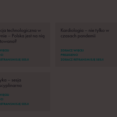
cja technologiczna w
Kardiologia – nie tylko w
ie – Polska jest na nią
czasach pandemii
otowana?
WIĘCEJ
ZOBACZ WIĘCEJ
CI
PRELEGENCI
ETRANSMISJĘ SESJI
ZOBACZ RETRANSMISJĘ SESJI
yka – sesja
scyplinarna
WIĘCEJ
CI
ETRANSMISJĘ SESJI