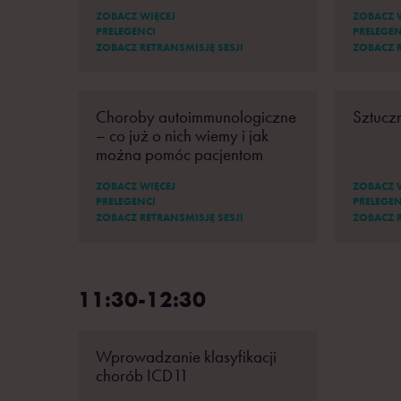
ZOBACZ WIĘCEJ
ZOBACZ 
PRELEGENCI
PRELEGEN
ZOBACZ RETRANSMISJĘ SESJI
ZOBACZ R
Choroby autoimmunologiczne
Sztuczn
– co już o nich wiemy i jak
można pomóc pacjentom
ZOBACZ WIĘCEJ
ZOBACZ 
PRELEGENCI
PRELEGEN
ZOBACZ RETRANSMISJĘ SESJI
ZOBACZ R
11:30-12:30
Wprowadzanie klasyfikacji
chorób ICD11