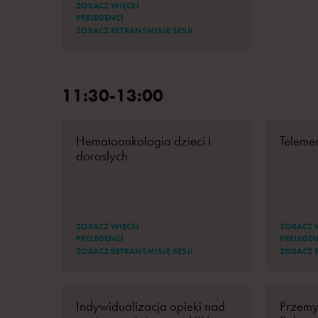
ZOBACZ WIĘCEJ
PRELEGENCI
ZOBACZ RETRANSMISJĘ SESJI
11:30-13:00
Hematoonkologia dzieci i
Teleme
dorosłych
ZOBACZ WIĘCEJ
ZOBACZ 
PRELEGENCI
PRELEGEN
ZOBACZ RETRANSMISJĘ SESJI
ZOBACZ R
Indywidualizacja opieki nad
Przemy