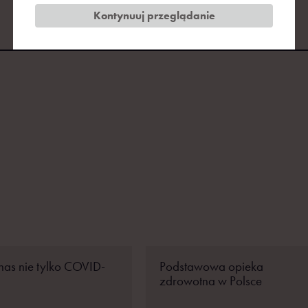
DZIEŃ 1
DZIEŃ 2
Kontynuuj przeglądanie
2022.03.03
2022.03.04
nas nie tylko COVID-
Podstawowa opieka
zdrowotna w Polsce