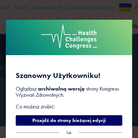
DIÓW
HOTELE
ORGANIZATOR
ZASADY BEZPIECZEŃSTWA
S
PRELEGENCI
PARTNERZY
WYDARZENIA TOWA
Sesje
Szanowny Użytkowniku!
Oglądasz
archiwalną wersję
strony Kongresu
Wyzwań Zdrowotnych.
Co możesz zrobić:
Przejdź do strony bieżącej edycji
lub