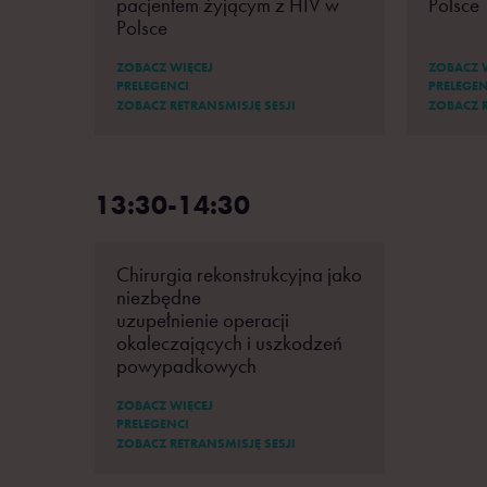
pacjentem żyjącym z HIV w
Polsce
Polsce
ZOBACZ WIĘCEJ
ZOBACZ 
PRELEGENCI
PRELEGEN
ZOBACZ RETRANSMISJĘ SESJI
ZOBACZ R
13:30-14:30
Chirurgia rekonstrukcyjna jako
niezbędne
uzupełnienie operacji
okaleczających i uszkodzeń
powypadkowych
ZOBACZ WIĘCEJ
PRELEGENCI
ZOBACZ RETRANSMISJĘ SESJI