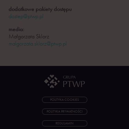
dodatkowe pakiety dostępu
dostep@ptwp.pl
media:
Małgorzata Sklorz
malgorzata.sklorz@ptwp.pl
POLITYKA COOKIES
POLITYKA PRYWATNOŚCI
REGULAMIN