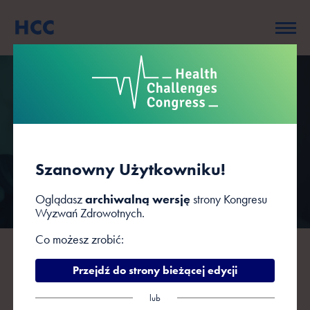
Organizator
Szanowny Użytkowniku!
Oglądasz
archiwalną wersję
strony Kongresu
Wyzwań Zdrowotnych.
Co możesz zrobić:
Grupa PTWP jest wydawcą kilkunastu
Przejdź do strony bieżącej edycji
branżowych magazynów i portali oraz
organizatorem kongresów, konferencji,
lub
seminariów i wydarzeń specjalnych oraz