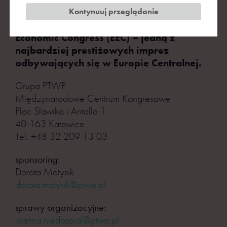
szkoleń, na czele z Europejskim
Kontynuuj przeglądanie
Kongresem Gospodarczym – European
Economic Congress (EEC) – jedną z
najbardziej prestiżowych imprez
odbywających się w Europie Centralnej.
Grupa PTWP
Międzynarodowe Centrum Kongresowe
Plac Sławika i Antalla 1
40-163 Katowice
Tel. +48 32 209 13 03
sponsoring:
Dorota Matysik
dorota.matysik@ptwp.pl
sprawy organizacyjne:
joanna.niedospial@ptwp.pl