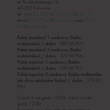
al. Roździeńskiego 16
40-202 Katowice
tel.
+48 32 200 44 27
/
32 200 44 51
email:
H3377-re1@accor.com
oraz
h3377-
re2@accor.com
Pokój standard 1-osobowy (łóżko
małżeńskie) / doba
- 289,00 PLN
Pokój standard 2-osobowy (łóżko
małżeńskie) / doba
- 329,00 PLN
Pokój superior 1-osobowy (łóżko
małżeńskie) / doba
- 339,00 PLN
Pokój superior 2-osobowy (łóżko małżeńskie
lub dwa oddzielne łóżka) / doba
- 379,00
PLN
Check-in od godz. 15.00, check-out do
godz. 12.00.
Proponowane ceny obejmują nocleg ze