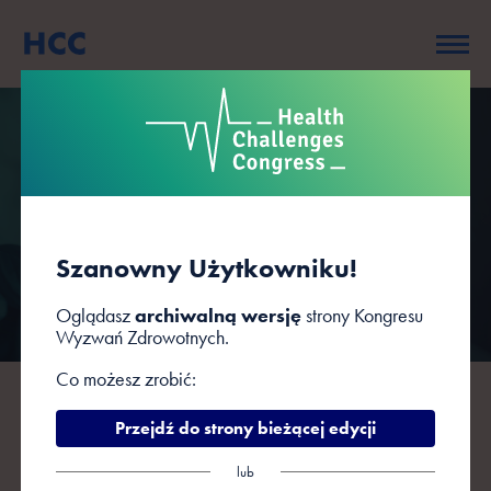
Hotele
Szanowny Użytkowniku!
Oglądasz
archiwalną wersję
strony Kongresu
Wyzwań Zdrowotnych.
Co możesz zrobić:
Zachęcamy do skorzystania z usług hoteli,
Przejdź do strony bieżącej edycji
które przygotowały specjalną ofertę dla
uczestników VII Kongresu Wyzwań
lub
Zdrowotnych w terminie 02-04 marca