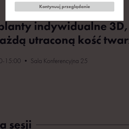
Kontynuuj przeglądanie
planty indywidualne 3D,
każdą utraconą kość twa
-15:00 • Sala Konferencyjna 25
a sesji