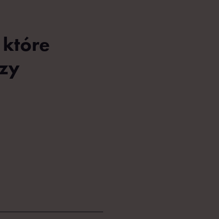
 które
rzy