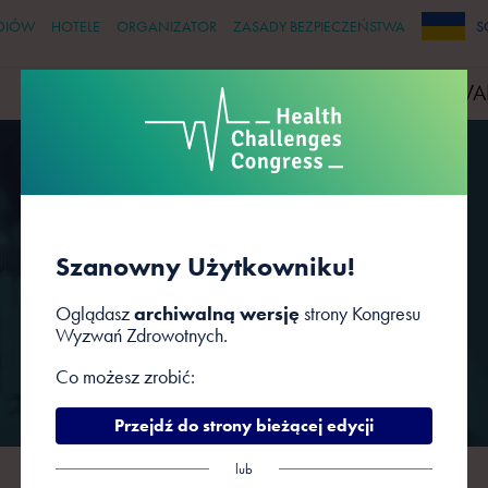
DIÓW
HOTELE
ORGANIZATOR
ZASADY BEZPIECZEŃSTWA
S
PRELEGENCI
PARTNERZY
WYDARZENIA TOWA
Sesje
Szanowny Użytkowniku!
Oglądasz
archiwalną wersję
strony Kongresu
Wyzwań Zdrowotnych.
Co możesz zrobić:
Przejdź do strony bieżącej edycji
lub