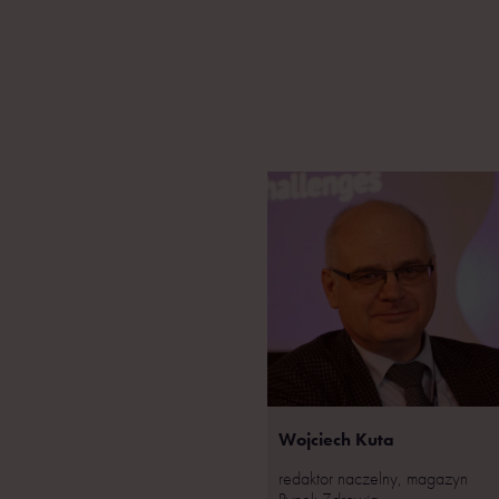
Wojciech Kuta
redaktor naczelny, magazyn