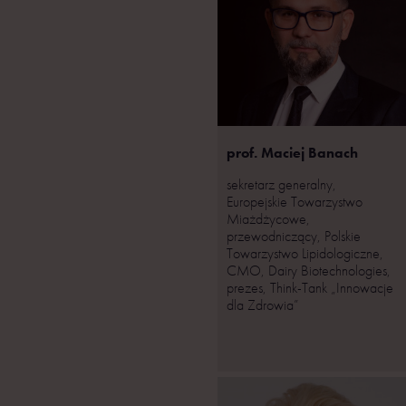
prof. Maciej Banach
sekretarz generalny,
Europejskie Towarzystwo
Miażdżycowe,
przewodniczący, Polskie
Towarzystwo Lipidologiczne,
CMO, Dairy Biotechnologies,
prezes, Think-Tank „Innowacje
dla Zdrowia”