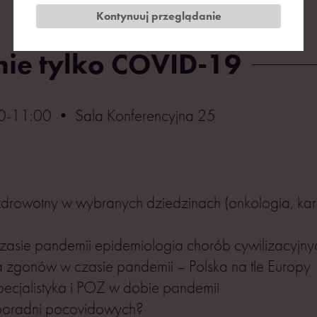
Kontynuuj przeglądanie
nie tylko COVID-19
-11:00 • Sala Konferencyjna 25
drowotny w wybranych dziedzinach (onkologia, kard
?
czasie pandemii epidemiologia chorób cywilizacyjny
zgonów w czasie pandemii – Polska na tle Europy
pecjalistyka i POZ w dobie pandemii
ć poradni pocovidowych?