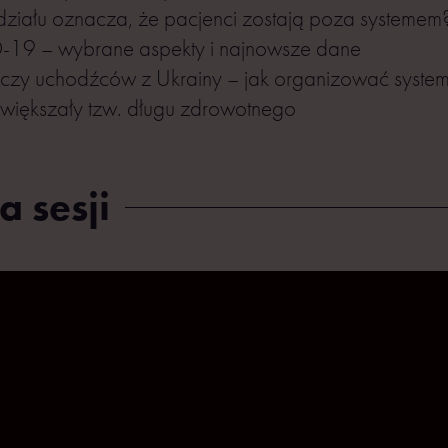
ziału oznacza, że pacjenci zostają poza systemem
19 – wybrane aspekty i najnowsze dane
leczy uchodźców z Ukrainy – jak organizować system
większały tzw. długu zdrowotnego
a sesji