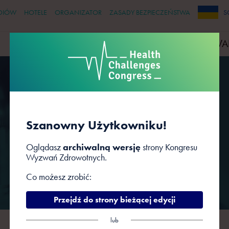
DIÓW
HOTELE
ORGANIZATOR
ZASADY BEZPIECZEŃSTWA
S
PRELEGENCI
PARTNERZY
WYDARZENIA TOWA
Sesje
Szanowny Użytkowniku!
Oglądasz
archiwalną wersję
strony Kongresu
Wyzwań Zdrowotnych.
Co możesz zrobić:
Przejdź do strony bieżącej edycji
lub