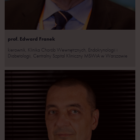
prof. Edward Franek
kierownik, Klinika Chorób Wewnętrznych, Endokrynologii i
Diabetologii, Centralny Szpital Kliniczny MSWiA w Warszawie