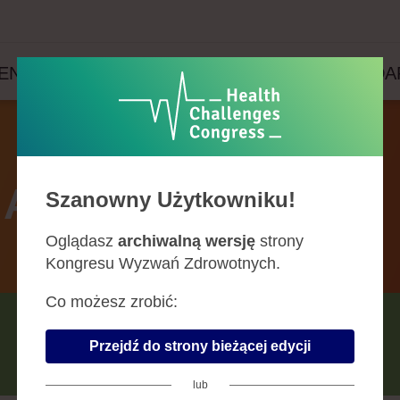
ENDA
PRELEGENCI
PARTNERZY
WYDA
Agenda
Szanowny Użytkowniku!
Oglądasz
archiwalną wersję
strony
Kongresu Wyzwań Zdrowotnych.
Co możesz zrobić:
CZERWIEC
Przejdź do strony bieżącej edycji
SIERPIEŃ
lub