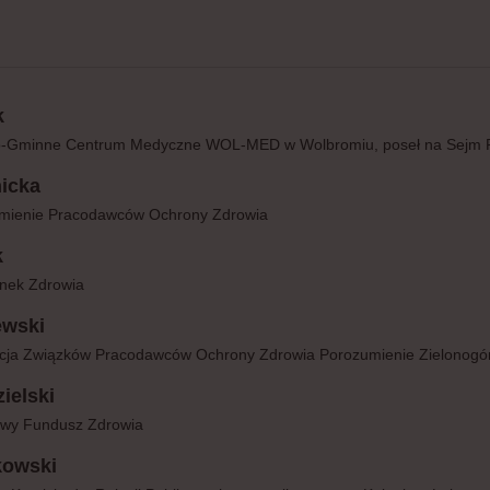
k
o-Gminne Centrum Medyczne WOL-MED w Wolbromiu, poseł na Sejm RP V
icka
umienie Pracodawców Ochrony Zdrowia
k
ynek Zdrowia
ewski
cja Związków Pracodawców Ochrony Zdrowia Porozumienie Zielonogór
ielski
owy Fundusz Zdrowia
kowski