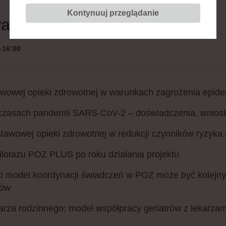
Kontynuuj przeglądanie
 opieka zdrowotna w Polsce
-16:00
wowej opieki zdrowotnej w warunkach zagrożenia epid
zasach pandemii SARS-CoV-2 – doświadczenia, wniosk
tawowej opieki zdrowotnej w redukcji czynników ryzyka
ilotażu POZ PLUS po roku działania projektu
i model koordynacji świadczeń w POZ może być kolejn
ców
arza rodzinnego; model współpracy geriatrów z lekarzam