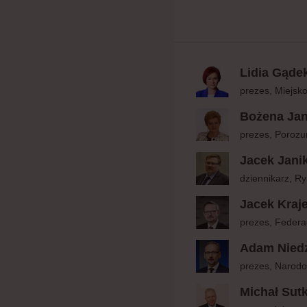
Lidia Gąde
prezes, Miejsk
Bożena Jan
prezes, Poroz
Jacek Jani
dziennikarz, R
Jacek Kraj
prezes, Federa
Adam Niedz
prezes, Narod
Michał Sut